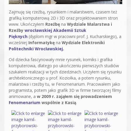
Zajmuję się rzeźbą, rysunkiem i malarstwem, czasem też
grafiką komputerową 2D i 3D oraz projektowaniem stron
www. Ukończyłem
Rzeźbę
na
Wydziale Malarstwa i
Rzeźby
wrocławskiej Akademii Sztuk
Pięknych
(dyplom mgr w pracowni prof. J. Kucharskiego), a
wcześniej
Informatykę
na
Wydziale Elektroniki
Politechniki Wrocławskiej.
Od dziecka fascynowały mnie rysunek, komiks i grafika
komputerowa, dlatego po ukończeniu pierwszych studiów
szukałem realizacji w tych dziedzinach. Uczyłem się rysunku
architektonicznego u prof. Koziołka, a potem rysunku,
malarstwa i rzeźby tu, w Fenomenarium. Pracowałem jako
programista, potem jako grafik 3D w firmie tworzącej filmy
animowane, a
w 2009 r. zająłem się prowadzeniem
Fenomenarium
wspólnie z Kasią
.