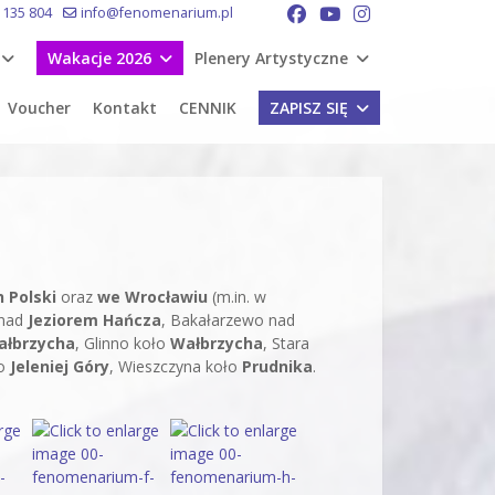
 135 804
info@fenomenarium.pl
Wakacje 2026
Plenery Artystyczne
Voucher
Kontakt
CENNIK
ZAPISZ SIĘ
 Polski
oraz
we Wrocławiu
(m.in. w
 nad
Jeziorem Hańcza
, Bakałarzewo nad
ałbrzycha
, Glinno koło
Wałbrzycha
, Stara
ło
Jeleniej Góry
, Wieszczyna koło
Prudnika
.