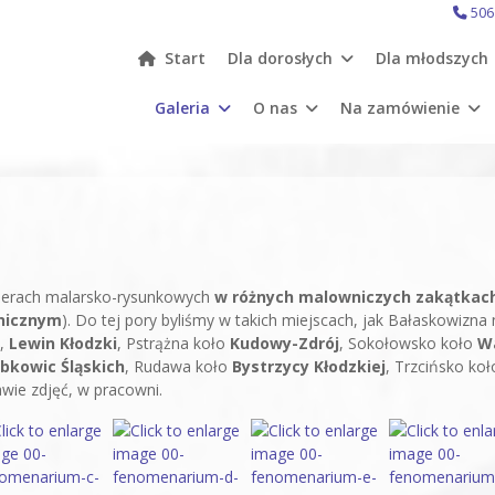
506
Start
Dla dorosłych
Dla młodszych
Galeria
O nas
Na zamówienie
enerach malarsko-rysunkowych
w różnych malowniczych zakątkach
nicznym
). Do tej pory byliśmy w takich miejscach, jak Bałaskowizna
,
Lewin Kłodzki
, Pstrążna koło
Kudowy-Zdrój
, Sokołowsko koło
W
bkowic Śląskich
, Rudawa koło
Bystrzycy Kłodzkiej
, Trzcińsko ko
wie zdjęć, w pracowni.