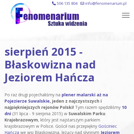
506 135 804
info@fenomenarium.pl
sierpień 2015 -
Błaskowizna nad
Jeziorem Hańcza
Po raz drugi pojechaliśmy na
plener malarski aż na
Pojezierze Suwalskie
, jeden z najczystszych i
najpiękniejszych rejonów Polski!
Tym razem spędziliśmy
10
dni
(31 lipca - 9 sierpnia 2015) w
Suwalskim Parku
Krajobrazowym
, który jest najstarszym parkiem
krajobrazowym w Polsce. Gościł nas przepiękny
Gościniec
Hańcza
we wsi Błaskowizna, leżący nad słynnym
Jeziorem