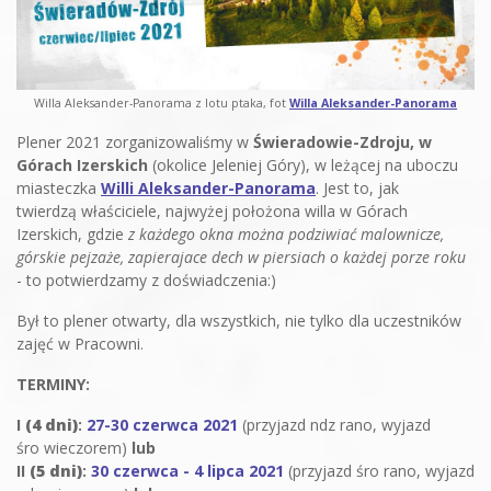
Willa Aleksander-Panorama z lotu ptaka, fot
Willa Aleksander-Panorama
Plener 2021 zorganizowaliśmy w
Świeradowie-Zdroju, w
Górach Izerskich
(okolice Jeleniej Góry), w leżącej na uboczu
miasteczka
Willi Aleksander-Panorama
. Jest to, jak
twierdzą właściciele, najwyżej położona willa w Górach
Izerskich, gdzie
z każdego okna można podziwiać malownicze,
górskie pejzaże, zapierajace dech w piersiach o każdej porze roku
- to potwierdzamy z doświadczenia:)
Był to plener otwarty, dla wszystkich, nie tylko dla uczestników
zajęć w Pracowni.
TERMINY:
I
(4 dni)
:
27-30 czerwca 2021
(przyjazd ndz rano, wyjazd
śro wieczorem)
lub
II
(5 dni)
:
30 czerwca - 4 lipca
2021
(przyjazd śro rano, wyjazd