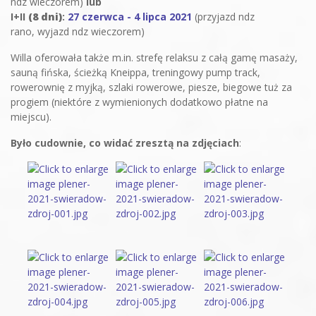
ndz wieczorem)
lub
I+II
(8 dni)
:
27 czerwca - 4 lipca
2021
(przyjazd ndz
rano, wyjazd ndz wieczorem)
Willa oferowała także m.in. strefę relaksu z całą gamę masaży,
sauną fińska, ścieżką Kneippa, treningowy pump track,
rowerownię z myjką, szlaki rowerowe, piesze, biegowe tuż za
progiem (niektóre z wymienionych dodatkowo płatne na
miejscu).
Było cudownie, co widać zresztą na zdjęciach
: