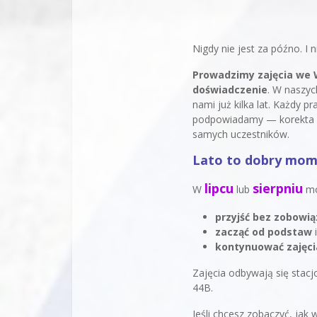
Nigdy nie jest za późno. I
Prowadzimy zajęcia we W
doświadczenie
. W naszyc
nami już kilka lat. Każdy 
podpowiadamy — korekta pr
samych uczestników.
Lato to dobry mom
lipcu
sierpniu
W
lub
mo
przyjść bez zobowi
zacząć od podstaw
i
kontynuować zajęci
Zajęcia odbywają się stac
44B.
Jeśli chcesz zobaczyć, jak