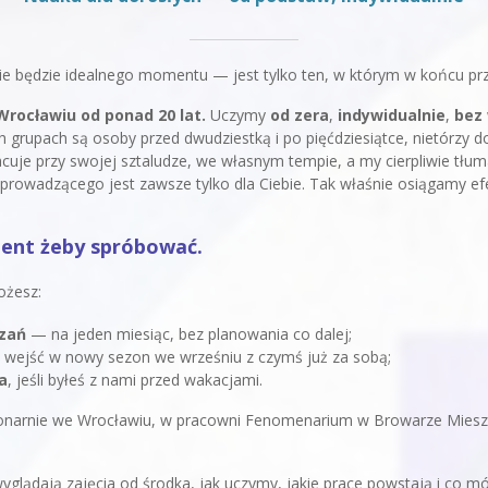
 nie będzie idealnego momentu — jest tylko ten, w którym w końcu pr
rocławiu od ponad 20 lat.
Uczymy
od zera
,
indywidualnie
,
bez 
h grupach są osoby przed dwudziestką i po pięćdziesiątce, nietórzy dop
pracuje przy swojej sztaludze, we własnym tempie, a my cierpliwie tł
owadzącego jest zawsze tylko dla Ciebie. Tak właśnie osiągamy efe
ent żeby spróbować.
żesz:
ązań
— na jeden miesiąc, bez planowania co dalej;
 wejść w nowy sezon we wrześniu z czymś już za sobą;
a
, jeśli byłeś z nami przed wakacjami.
jonarnie we Wrocławiu, w pracowni Fenomenarium w Browarze Mieszc
 wyglądają zajęcia od środka, jak uczymy, jakie prace powstają i co m