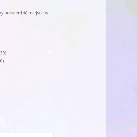
by potwierdzić miejsce w
)
0:30)
00)