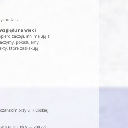
zychodzisz.
względu na wiek i
iero zaczęli, inni malują z
umaczymy, pokazujemy,
kty, które zaskakują
zańskim przy ul. Hubskiej
ówią uczestnicy — zajrzyj