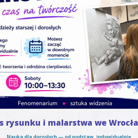
s rysunku i malarstwa we Wrocł
Nauka dla dorosłych — od podstaw, indywidualnie