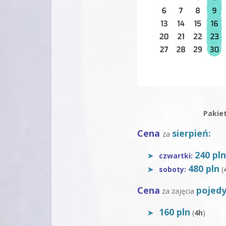
Pakiet
Cena
sierpień:
za
240 pl
czwartki:
480 pln
soboty:
(
Cena
pojedy
za zajęcia
160 pln
(
4h
)