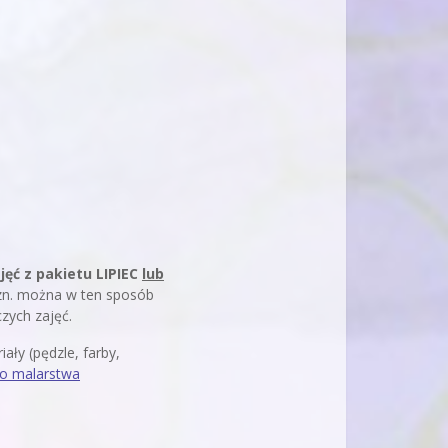
jęć z pakietu LIPIEC
lub
tzn. można w ten sposób
czych zajęć.
ły (pędzle, farby,
do malarstwa