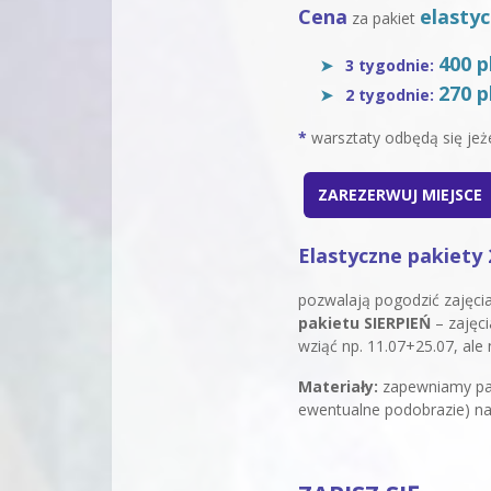
Cena
elasty
za pakiet
400 p
3 tygodnie:
270 p
2 tygodnie:
*
warsztaty odbędą się jeż
ZAREZERWUJ MIEJSCE
Elastyczne pakiety 
pozwalają pogodzić zajęci
pakietu SIERPIEŃ
– zajęci
wziąć np. 11.07+25.07, ale
Materiały:
zapewniamy pap
ewentualne podobrazie) n