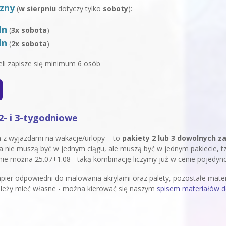
czny
(
w sierpniu
dotyczy tylko
soboty
):
ln
(
3x sobota
)
ln
(
2x sobota
)
eli zapisze się minimum 6 osób
2- i 3-tygodniowe
a z wyjazdami na wakacje/urlopy – to
pakiety 2 lub 3 dowolnych za
a nie muszą być w jednym ciągu, ale
muszą być w jednym pakiecie
, 
 nie można 25.07+1.08 - taką kombinację liczymy już w cenie pojedyn
ier odpowiedni do malowania akrylami oraz palety, pozostałe materia
ależy mieć własne - można kierować się naszym
spisem materiałów 