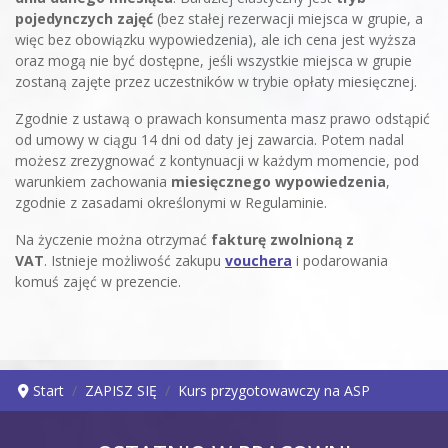
pojedynczych zajęć
(bez stałej rezerwacji miejsca w grupie, a
więc bez obowiązku wypowiedzenia), ale ich cena jest wyższa
oraz mogą nie być dostępne, jeśli wszystkie miejsca w grupie
zostaną zajęte przez uczestników w trybie opłaty miesięcznej.
Zgodnie z ustawą o prawach konsumenta masz prawo odstąpić
od umowy w ciągu 14 dni od daty jej zawarcia. Potem nadal
możesz zrezygnować z kontynuacji w każdym momencie, pod
warunkiem zachowania
miesięcznego wypowiedzenia
,
zgodnie z zasadami określonymi w Regulaminie.
Na życzenie można otrzymać
fakturę zwolnioną z
VAT
. Istnieje możliwość zakupu
vouchera
i podarowania
komuś zajęć w prezencie.
Start
ZAPISZ SIĘ
Kurs przygotowawczy na ASP