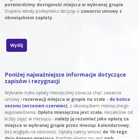
potwierdzimy dostępność miejsca w wybranej grupie
.
Dopiero wtedy podejmiesz decyzję o
zawarciu umowy z
obowiązkiem zapłaty
.
Wyślij
Poniżej najważniejsze informacje dotyczące
zapisów i rezygnacji
Wybranie trybu opłaty miesięcznej oznacza chęć zawarcia
umowy i
rezerwacji miejsca w grupie na stałe -
do końca
sezonu (wrzesień-czerwiec)
, z obowiązkiem miesięcznego
wypowiedzenia.
Opłata miesięczna jest stała
, niezależnie od
liczby zajęć w miesiącu -
należy ją rozumieć jako opłatę za
miejsce w wybranej grupie przez miesiąc kalendarzowy
,
bez względu na obecność. Opłatę należy wnosić
do 10-tego
dnia danego miesiąca
. Bardziej elastyczny jest
tryb