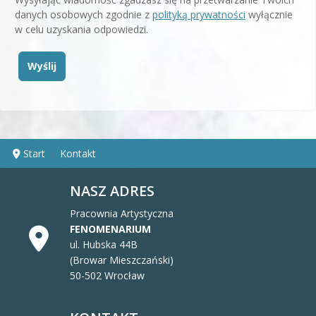
danych osobowych zgodnie z
polityką prywatności
wyłącznie
w celu uzyskania odpowiedzi.
Wyślij
Start
Kontakt
NASZ ADRES
Pracownia Artystyczna
FENOMENARIUM
ul. Hubska 44B
(Browar Mieszczański)
50-502 Wrocław