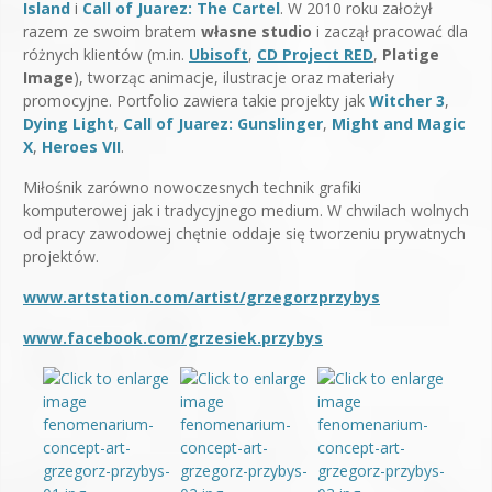
Island
i
Call of Juarez: The Cartel
. W 2010 roku założył
razem ze swoim bratem
własne studio
i zaczął pracować dla
różnych klientów (m.in.
Ubisoft
,
CD Project RED
,
Platige
Image
), tworząc animacje, ilustracje oraz materiały
promocyjne. Portfolio zawiera takie projekty jak
Witcher 3
,
Dying Light
,
Call of Juarez: Gunslinger
,
Might and Magic
X
,
Heroes VII
.
Miłośnik zarówno nowoczesnych technik grafiki
komputerowej jak i tradycyjnego medium. W chwilach wolnych
od pracy zawodowej chętnie oddaje się tworzeniu prywatnych
projektów.
www.artstation.com/artist/grzegorzprzybys
www.facebook.com/grzesiek.przybys