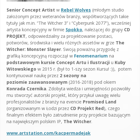
Senior Concept Artist
w
Rebel Wolves
(młodym studio
założonym przez weteranów branży, współtworzących takie
tytuły jak m.in. “The Witcher 3” i “Cyberpunk 2077”), wcześniej
artysta koncepcyjny w firmie
Spokko
, należącej do grupy
CD
PROJEKT
, odpowiedzialny za projektowanie postaci,
potworów, środwiska i wielu różnych assetów w grze
The
Witcher: Monster Slayer
. Swoją poważną przygodę z
grafiką koncepcyjną rozpoczął w
Fenomenarium
na
podstawowym kursie Concept Artu i Ilustracji
u
Kuby
Witowskiego
w 2015 r. (był to 1-szy sezon Kursu! :)), potem
kontynuował naukę przez
2 sezony na
poziomie zaawansowanym
(2016-2018) pod okiem
Konrada Czernika
. Zdobyta wiedza i umiejętności pozwoliły
mu stworzyć autorski projekt, który przykuł uwagę wielu
profesjonalistów z branży na evencie
Promised Land
(organizowanym w Łodzi przez
CD Projekt Red
), czego
finalnym efektem było zatrudnienie przy projekcie bazującym
na największym polskim IP,
The Witcher
.
www.artstation.com/kacpermadejak