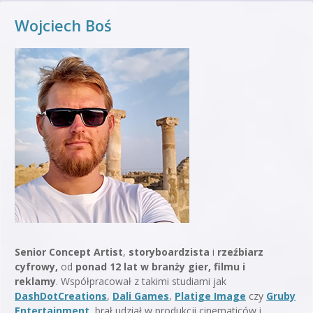
Wojciech Boś
Senior Concept Artist
,
storyboardzista
i
rzeźbiarz
cyfrowy,
od
ponad 12 lat w branży gier, filmu i
reklamy
. Współpracował z takimi studiami jak
DashDotCreations
,
Dali Games
,
Platige Image
czy
Gruby
Entertainment
, brał udział w produkcji cinematiców i