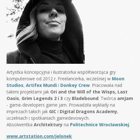
Artystka koncepcyjna i ilustratorka współtworząca gry
komputerowe od 2012 r. Freelancerka, wcześniej w
Moon
Studios
,
Artifex Mundi
i
Donkey Crew
. Pracowała nad
takimi projektami jak
Ori and the Will of the Wisps,
Last
Oasis
,
Grim Legends 2 i 3
czy
Bladebound
. Twórca
amJam
- game-developers game jam. Prowadziła wykłady na
imprezach takich jak
GIC
i
Digital Dragons Academy
,
uczelniach i spotkaniach gamedevowych.
Absolwentka
Architektury
na
Politechnice Wrocławskiej
.
www.artstation.com/jelonek