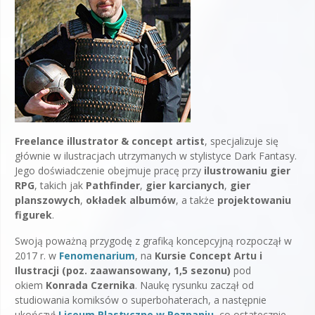
Freelance illustrator & concept artist
, specjalizuje się
głównie w ilustracjach utrzymanych w stylistyce Dark Fantasy.
Jego doświadczenie obejmuje pracę przy
ilustrowaniu gier
RPG
, takich jak
Pathfinder
,
gier karcianych
,
gier
planszowych
,
okładek albumów
, a także
projektowaniu
figurek
.
Swoją poważną przygodę z grafiką koncepcyjną rozpoczął w
2017 r. w
Fenomenarium
, na
Kursie Concept Artu i
Ilustracji (poz. zaawansowany, 1,5 sezonu)
pod
okiem
Konrada Czernika
. Naukę rysunku zaczął od
studiowania komiksów o superbohaterach, a następnie
ukończył
Liceum Plastyczne w Poznaniu
, co ostatecznie