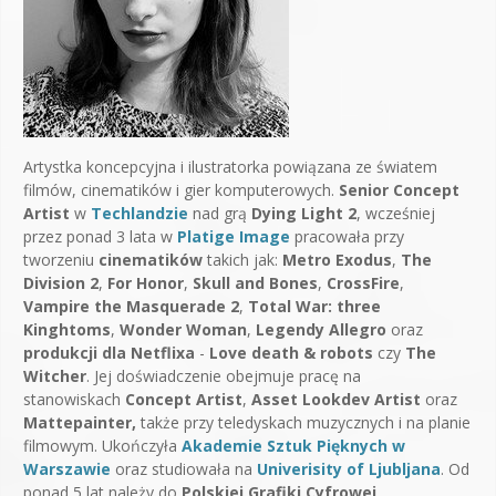
Artystka koncepcyjna i ilustratorka powiązana ze światem
filmów, cinematików i gier komputerowych.
Senior Concept
Artist
w
Techlandzie
nad grą
Dying Light 2
, wcześniej
przez ponad 3 lata w
Platige Image
pracowała przy
tworzeniu
cinematików
takich jak:
Metro Exodus
,
The
Division 2
,
For Honor
,
Skull and Bones
,
CrossFire
,
Vampire the Masquerade 2
,
Total War: three
Kinghtoms
,
Wonder Woman
,
Legendy Allegro
oraz
produkcji dla Netflixa
-
Love death & robots
czy
The
Witcher
. Jej doświadczenie obejmuje pracę na
stanowiskach
Concept Artist
,
Asset Lookdev Artist
oraz
Mattepainter,
także przy teledyskach muzycznych i na planie
filmowym. Ukończyła
Akademie Sztuk Pięknych w
Warszawie
oraz studiowała na
Univerisity of Ljubljana
. Od
ponad 5 lat należy do
Polskiej Grafiki Cyfrowej
.