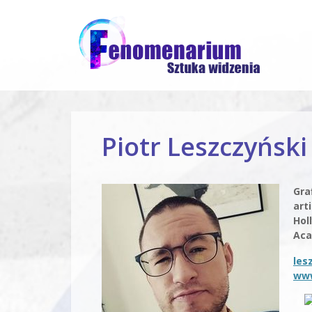
Piotr Leszczyński
Gra
art
Hol
Ac
les
www