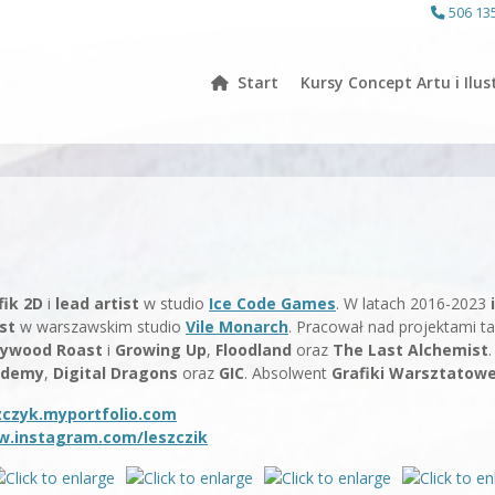
506 13
Start
Kursy Concept Artu i Ilust
fik 2D
i
lead artist
w studio
Ice Code Games
. W latach 2016-2023
ist
w warszawskim studio
Vile Monarch
. Pracował nad projektami ta
lywood Roast
i
Growing Up
,
Floodland
oraz
The Last Alchemist
ademy
,
Digital Dragons
oraz
GIC
. Absolwent
Grafiki Warsztatowe
zczyk.myportfolio.com
.instagram.com/leszczik